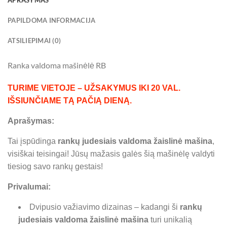
PAPILDOMA INFORMACIJA
ATSILIEPIMAI (0)
Ranka valdoma mašinėlė RB
TURIME VIETOJE – UŽSAKYMUS IKI 20 VAL.
IŠSIUNČIAME TĄ PAČIĄ DIENĄ.
Aprašymas:
Tai įspūdinga
rankų judesiais valdoma žaislinė mašina
,
visiškai teisingai! Jūsų mažasis galės šią mašinėlę valdyti
tiesiog savo rankų gestais!
Privalumai:
Dvipusio važiavimo dizainas – kadangi ši
rankų
judesiais valdoma žaislinė mašina
turi unikalią