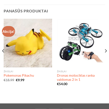
PANAŠŪS PRODUKTAI
Akcija!
ŽAISLAI
ŽAISLAI
Dronas motociklas ranka
Pokemonas Pikachu
valdomas 2 in 1
Original
Current
€
18.99
€
9.99
price
price
€
54.00
was:
is:
€18.99.
€9.99.