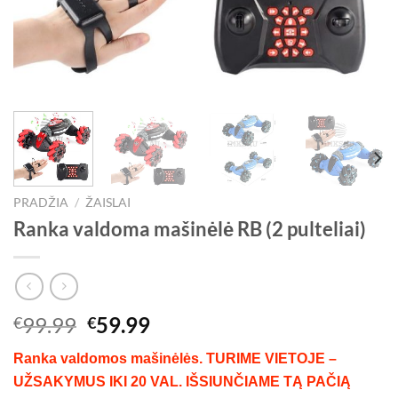
PRADŽIA
/
ŽAISLAI
Ranka valdoma mašinėlė RB (2 pulteliai)
Original
Current
99.99
59.99
€
€
price
price
Ranka valdomos mašinėlės. TURIME VIETOJE –
was:
is:
UŽSAKYMUS IKI 20 VAL. IŠSIUNČIAME TĄ PAČIĄ
€99.99.
€59.99.