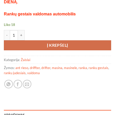
DIENĄ.
Rankų gestais valdomas automobilis
Liko 18
produkto kiekis: Ranka valdoma mašinėlė RB (2 pulteliai)
Į KREPŠELĮ
Kategorija:
Žaislai
Žymos:
ant rieso
,
driffter
,
drifter
,
masina
,
masinele
,
ranka
,
ranku gestais
,
ranku judesiais
,
valdoma
APRAŠYMAS