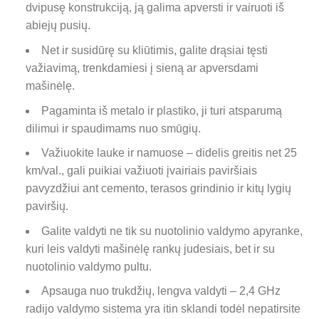
dvipusę konstrukciją, ją galima apversti ir vairuoti iš
abiejų pusių.
Net ir susidūrę su kliūtimis, galite drąsiai tęsti
važiavimą, trenkdamiesi į sieną ar apversdami
mašinėlę.
Pagaminta iš metalo ir plastiko, ji turi atsparumą
dilimui ir spaudimams nuo smūgių.
Važiuokite lauke ir namuose – didelis greitis net 25
km/val., gali puikiai važiuoti įvairiais paviršiais
pavyzdžiui ant cemento, terasos grindinio ir kitų lygių
paviršių.
Galite valdyti ne tik su nuotolinio valdymo apyranke,
kuri leis valdyti mašinėlę rankų judesiais, bet ir su
nuotolinio valdymo pultu.
Apsauga nuo trukdžių, lengva valdyti – 2,4 GHz
radijo valdymo sistema yra itin sklandi todėl nepatirsite