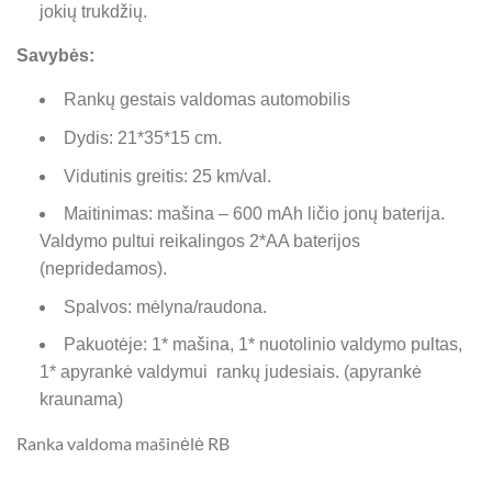
jokių trukdžių.
Savybės:
Rankų gestais valdomas automobilis
Dydis: 21*35*15 cm.
Vidutinis greitis: 25 km/val.
Maitinimas: mašina – 600 mAh ličio jonų baterija.
Valdymo pultui reikalingos 2*AA baterijos
(nepridedamos).
Spalvos: mėlyna/raudona.
Pakuotėje: 1* mašina, 1* nuotolinio valdymo pultas,
1* apyrankė valdymui
rankų judesiais. (apyrankė
kraunama)
Ranka valdoma mašinėlė RB