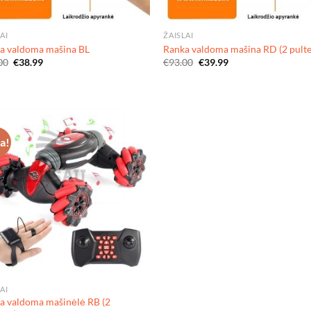
AI
ŽAISLAI
a valdoma mašina BL
Ranka valdoma mašina RD (2 pultel
Original
Current
Original
Current
00
€
38.99
€
93.00
€
39.99
price
price
price
price
was:
is:
was:
is:
€89.00.
€38.99.
€93.00.
€39.99.
ja!
AI
a valdoma mašinėlė RB (2