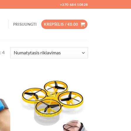
+370 684 10828
PRISIJUNGTI
KREPŠELIS /
€
0.00
: 4