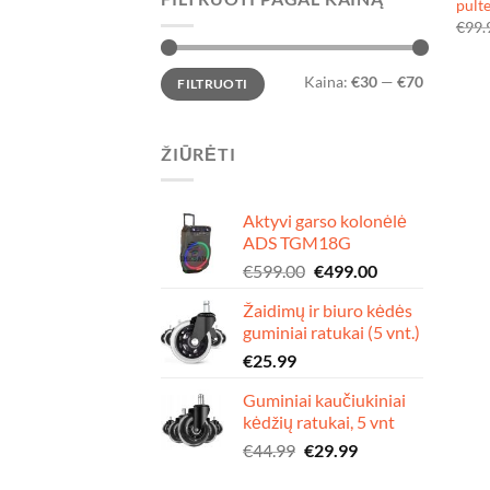
pulte
€
99.
Min
Maks
Kaina:
€30
—
€70
FILTRUOTI
kaina
kaina
ŽIŪRĖTI
Aktyvi garso kolonėlė
ADS TGM18G
Original
Current
€
599.00
€
499.00
price
price
Žaidimų ir biuro kėdės
was:
is:
guminiai ratukai (5 vnt.)
€599.00.
€499.00.
€
25.99
Guminiai kaučiukiniai
kėdžių ratukai, 5 vnt
Original
Current
€
44.99
€
29.99
price
price