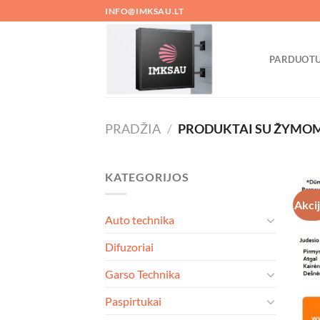
Skip
INFO@IMKSAU.LT
to
content
PARDUOT
PRADŽIA
/
PRODUKTAI SU ŽYMOM
KATEGORIJOS
Akci
Auto technika
Difuzoriai
Garso Technika
Paspirtukai