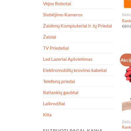
Vejos Robotai
Stebėjimo Kameros
ŽAISL
Rank
Žaidimų Kompiuteriai Ir Jų Priedai
€
89.
Žaislai
TV Priedeliai
Led Lazeriai Apšvietimas
Akci
Elektromobilių krovimo kabeliai
Telefonų priedai
Ratlankių gaubtai
Laikrodžiai
Kita
ŽAISL
Rank
FILTRUOTI PAGAL KAINĄ