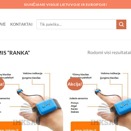
SIUNČIAME VISOJE LIETUVOJE IR EUROPOJE!
Ieškoti:
UVĖ
KONTAKTAI
Rodomi visi rezultatai
IS “RANKA”
ja!
Akcija!