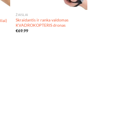
ŽAISLAI
Skraidantis ir ranka valdomas
iai)
KVADROKOPTERIS dronas
€
69.99