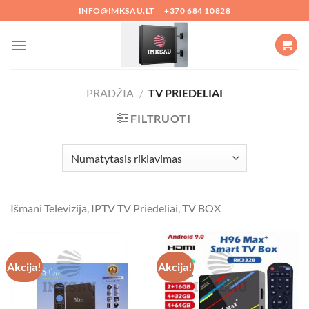
Skip
INFO@IMKSAU.LT
+370 684 10828
to
content
PRADŽIA
/
TV PRIEDELIAI
FILTRUOTI
Išmani Televizija, IPTV TV Priedeliai, TV BOX
Akcija!
Akcija!