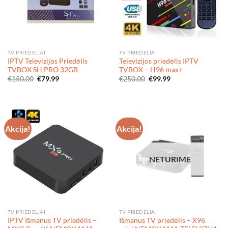
TV PRIEDELIAI
TV PRIEDELIAI
IPTV Televizijos Priedėlis
Televizijos priedėlis IPTV
TVBOX SH PRO 32GB
TVBOX – H96 max+
Original
Current
Original
Current
€
150.00
€
79.99
€
250.00
€
99.99
price
price
price
price
was:
is:
was:
is:
€150.00.
€79.99.
€250.00.
€99.99.
Akcija!
Akcija!
NETURIME
TV PRIEDELIAI
TV PRIEDELIAI
IPTV Išmanus TV priedėlis –
Išmanus TV priedėlis – X96