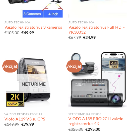
AUTO TECHNIKA
AUTO TECHNIKA
Vaizdo registratorius Full HD –
Vaizdo registratorius 3 kameros
YK30032
Original
Current
€
105.00
€
49.99
price
price
Original
Current
€
67.99
€
24.99
was:
is:
price
price
€105.00.
€49.99.
was:
is:
€67.99.
€24.99.
Akcija!
Akcija!
NETURIME
VAIZDO REGISTRATORIAI
STEBĖJIMO KAMEROS
VIOFO A139 PRO 2CH vaizdo
Viofo A119 V3 su GPS
registratorius 4K
Original
Current
€
149.99
€
79.99
price
price
Original
Current
€
325.00
€
295.00