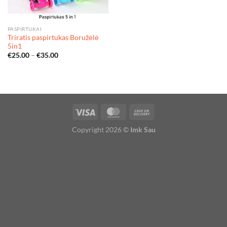
PASPIRTUKAI
Triratis paspirtukas Boružėlė
5in1
€
25.00
–
€
35.00
Copyright 2026 ©
Imk Sau