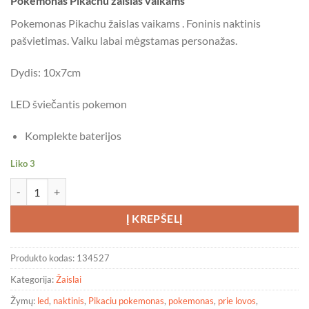
Pokemonas Pikachu žaislas vaikams
Pokemonas Pikachu žaislas vaikams . Foninis naktinis
pašvietimas. Vaiku labai mėgstamas personažas.
Dydis: 10x7cm
LED šviečantis pokemon
Komplekte baterijos
Liko 3
produkto kiekis: Pokemonas Pikachu
Į KREPŠELĮ
Produkto kodas:
134527
Kategorija:
Žaislai
Žymų:
led
,
naktinis
,
Pikaciu pokemonas
,
pokemonas
,
prie lovos
,