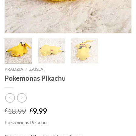
PRADŽIA
/
ŽAISLAI
Pokemonas Pikachu
Original
Current
18.99
9.99
€
€
price
price
Pokemonas Pikachu
was:
is:
€18.99.
€9.99.