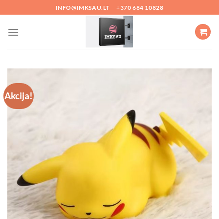
Skip
INFO@IMKSAU.LT
+370 684 10828
to
content
Akcija!