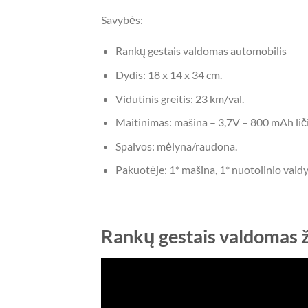
Savybės:
Rankų gestais valdomas automobilis
Dydis: 18 x 14 x 34 cm.
Vidutinis greitis: 23 km/val.
Maitinimas: mašina – 3,7V – 800 mAh liči
Spalvos: mėlyna/raudona.
Pakuotėje: 1* mašina, 1* nuotolinio vald
Rankų gestais valdomas 