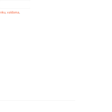
anku
,
valdoma
,