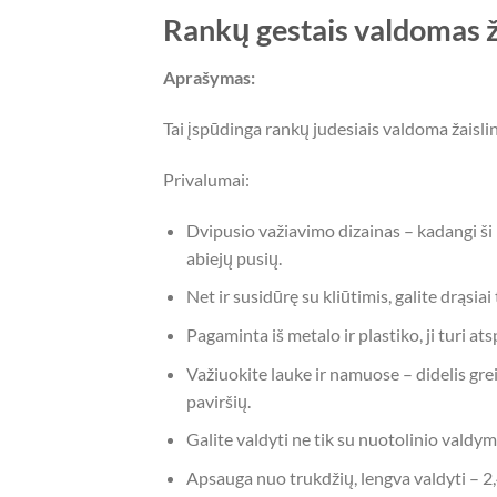
Rankų gestais valdomas 
Aprašymas:
Tai įspūdinga rankų judesiais valdoma žaislin
Privalumai:
Dvipusio važiavimo dizainas – kadangi ši r
abiejų pusių.
Net ir susidūrę su kliūtimis, galite drąsia
Pagaminta iš metalo ir plastiko, ji turi 
Važiuokite lauke ir namuose – didelis greit
paviršių.
Galite valdyti ne tik su nuotolinio valdym
Apsauga nuo trukdžių, lengva valdyti – 2,