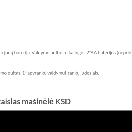
o jonų baterija. Valdymo pultui reikalingos 2*AA baterijos (nepri
ymo pultas, 1* apyrankė valdymui
rankų judesiais.
žaislas mašinėlė KSD