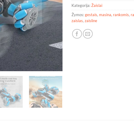
Kategorija:
Žaislai
Žymos:
gestais
,
masina
,
rankomis
,
r
zaislas
,
zaisline