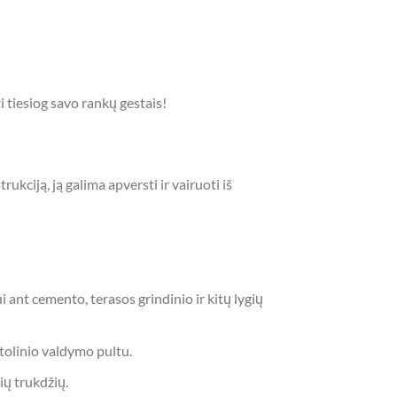
i tiesiog savo rankų gestais!
kciją, ją galima apversti ir vairuoti iš
ui ant cemento, terasos grindinio ir kitų lygių
otolinio valdymo pultu.
ių trukdžių.