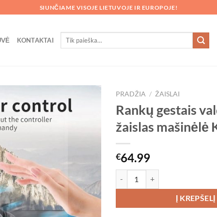
SIUNČIAME VISOJE LIETUVOJE IR EUROPOJE!
Ieškoti:
UVĖ
KONTAKTAI
PRADŽIA
/
ŽAISLAI
Rankų gestais va
žaislas mašinėlė
64.99
€
produkto kiekis: Rankų gestais v
Į KREPŠELĮ