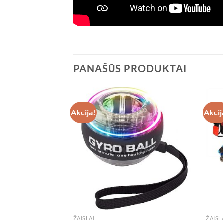
PANAŠŪS PRODUKTAI
Akcija!
Akcij
ŽAISLAI
ŽAISL