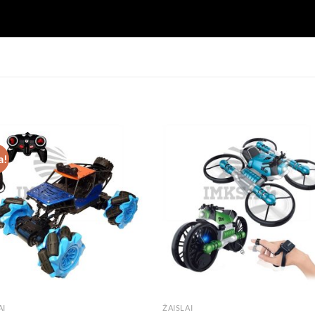
a!
AI
ŽAISLAI