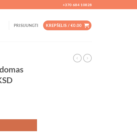
+370 684 10828
PRISIJUNGTI
KREPŠELIS /
€
0.00
ldomas
 KSD
aldomas žaislas mašinėlė KSD