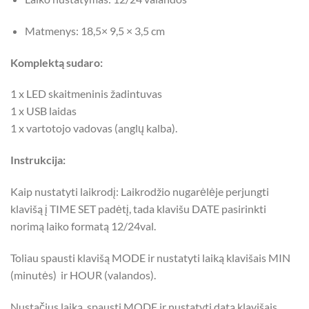
Matmenys: 18,5× 9,5 × 3,5 cm
Komplektą sudaro:
1 x LED skaitmeninis žadintuvas
1 x USB laidas
1 x vartotojo vadovas (anglų kalba).
Instrukcija:
Kaip nustatyti laikrodį: Laikrodžio nugarėlėje perjungti
klavišą į TIME SET padėtį, tada klavišu DATE pasirinkti
norimą laiko formatą 12/24val.
Toliau spausti klavišą MODE ir nustatyti laiką klavišais MIN
(minutės) ir HOUR (valandos).
Nustačius laiką spausti MODE ir nustatyti datą klavišais