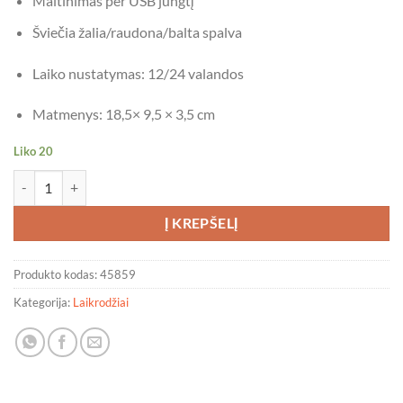
Maitinimas per USB jungtį
Šviečia žalia/raudona/balta spalva
Laiko nustatymas: 12/24 valandos
Matmenys: 18,5× 9,5 × 3,5 cm
Liko 20
produkto kiekis: LED laikrodis žadintuvas (žalias)
Į KREPŠELĮ
Produkto kodas:
45859
Kategorija:
Laikrodžiai