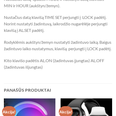
MIN ir HOUR (aukštyn/žemyn).
Nustačius datą klavišą TIME SET perjungti į LOCK padėtį.
Norint nustatyti žadintuvą, laikrodžio nugarėlėje perjungti
klavišą į AL.SET padėtį.
Rodyklėmis aukštyn/žemyn nustatyti žadintuvo laiką. Baigus
žadintuvo laiko nustatymus, klavišą perjungti į LOCK padėtį.
Kito klavišo padėtis AL.ON (žadintuvas įjungtas) AL.OFF
(žadintuvas išjungtas)
PANAŠŪS PRODUKTAI
Akcija!
Akcija!