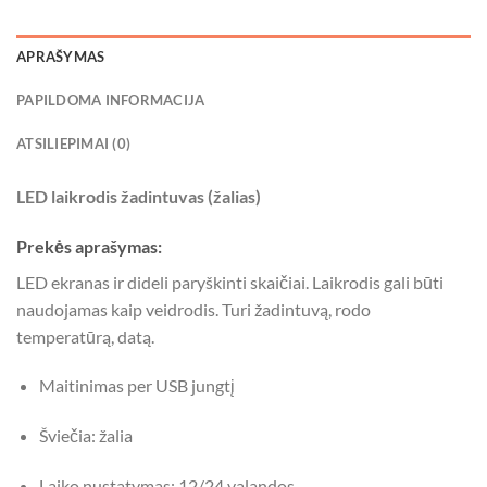
APRAŠYMAS
PAPILDOMA INFORMACIJA
ATSILIEPIMAI (0)
LED laikrodis žadintuvas (žalias)
Prekės aprašymas:
LED ekranas ir dideli paryškinti skaičiai. Laikrodis gali būti
naudojamas kaip veidrodis. Turi žadintuvą, rodo
temperatūrą, datą.
Maitinimas per USB jungtį
Šviečia: žalia
Laiko nustatymas: 12/24 valandos