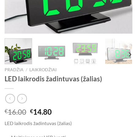
PRADŽIA
/
LAIKRODŽIAI
LED laikrodis žadintuvas (žalias)
Original
Current
16.00
14.80
€
€
price
price
LED laikrodis žadintuvas (žalias)
was:
is:
€16.00.
€14.80.