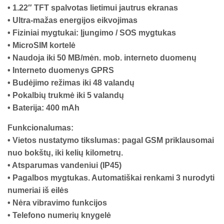
• 1.22″ TFT spalvotas lietimui jautrus ekranas
• Ultra-mažas energijos eikvojimas
• Fiziniai mygtukai: Įjungimo / SOS mygtukas
• MicroSIM kortelė
• Naudoja iki 50 MB/mėn. mob. interneto duomenų
• Interneto duomenys GPRS
• Budėjimo režimas iki 48 valandų
• Pokalbių trukmė iki 5 valandų
• Baterija: 400 mAh
Funkcionalumas:
• Vietos nustatymo tikslumas: pagal GSM priklausomai
nuo bokštų, iki kelių kilometrų.
• Atsparumas vandeniui (IP45)
• Pagalbos mygtukas. Automatiškai renkami 3 nurodyti
numeriai iš eilės
• Nėra vibravimo funkcijos
• Telefono numerių knygelė