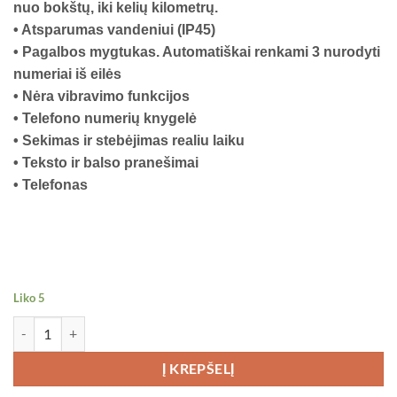
nuo bokštų, iki kelių kilometrų.
€39.99.
€19.99.
• Atsparumas vandeniui (IP45)
• Pagalbos mygtukas. Automatiškai renkami 3 nurodyti
numeriai iš eilės
• Nėra vibravimo funkcijos
• Telefono numerių knygelė
• Sekimas ir stebėjimas realiu laiku
• Teksto ir balso pranešimai
• Telefonas
Liko 5
produkto kiekis: Išmanusis vaikiškas laikrodis gudrutis GL22
Į KREPŠELĮ