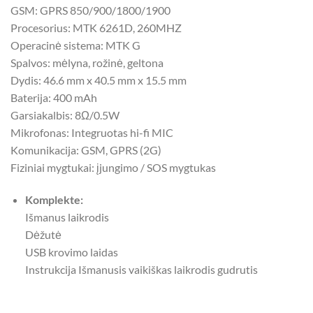
GSM: GPRS 850/900/1800/1900
Procesorius: MTK 6261D, 260MHZ
Operacinė sistema: MTK G
Spalvos: mėlyna, rožinė, geltona
Dydis: 46.6 mm x 40.5 mm x 15.5 mm
Baterija: 400 mAh
Garsiakalbis: 8Ω/0.5W
Mikrofonas: Integruotas hi-fi MIC
Komunikacija: GSM, GPRS (2G)
Fiziniai mygtukai: įjungimo / SOS mygtukas
Komplekte:
Išmanus laikrodis
Dėžutė
USB krovimo laidas
Instrukcija Išmanusis vaikiškas laikrodis gudrutis