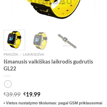
PRADŽIA
/
LAIKRODŽIAI
Išmanusis vaikiškas laikrodis gudrutis
GL22
Original
Current
39.99
19.99
€
€
price
price
• Vietos nustatymo tikslumas: pagal GSM priklausomai
was:
is: