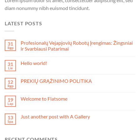
Lorem ipsum dolor sit amet, consectetuer adipiscing elit, sed
diam nonummy nibh euismod tincidunt.
LATEST POSTS
Profesionalų Vejapjovių Robotų Įrengimas: Žingsniai
31
Rgp
ir Svarbiausi Patarimai
Hello world!
31
Lie
PREKIŲ GRĄŽINIMO POLITIKA
12
Rgp
Welcome to Flatsome
19
Lap
Just another post with A Gallery
13
Spa
RECENT COMMENTS