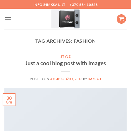
Skip
INFO@IMKSAU.LT
+370 684 10828
to
content
TAG ARCHIVES:
FASHION
STYLE
Just a cool blog post with Images
POSTED ON
30 GRUODŽIO, 2013
BY
IMKSAU
30
Gru