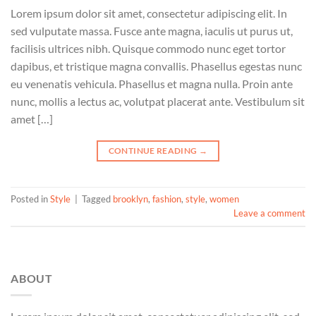
Lorem ipsum dolor sit amet, consectetur adipiscing elit. In
sed vulputate massa. Fusce ante magna, iaculis ut purus ut,
facilisis ultrices nibh. Quisque commodo nunc eget tortor
dapibus, et tristique magna convallis. Phasellus egestas nunc
eu venenatis vehicula. Phasellus et magna nulla. Proin ante
nunc, mollis a lectus ac, volutpat placerat ante. Vestibulum sit
amet […]
CONTINUE READING
→
Posted in
Style
|
Tagged
brooklyn
,
fashion
,
style
,
women
Leave a comment
ABOUT