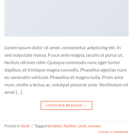
Lorem ipsum dolor sit amet, consectetur adipiscing elit. In
sed vulputate massa. Fusce ante magna, iaculis ut purus ut,
facilisis ultrices nibh. Quisque commodo nunc eget tortor
dapibus, et tristique magna convallis. Phasellus egestas nunc
eu venenatis vehicula. Phasellus et magna nulla. Proin ante
nunc, mollis a lectus ac, volutpat placerat ante. Vestibulum sit
amet […]
CONTINUE READING
→
Posted in
Style
|
Tagged
brooklyn
,
fashion
,
style
,
women
Leave a comment