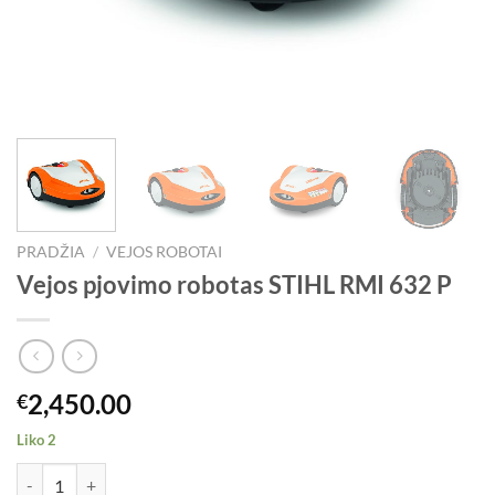
PRADŽIA
/
VEJOS ROBOTAI
Vejos pjovimo robotas STIHL RMI 632 P
2,450.00
€
Liko 2
produkto kiekis: Vejos pjovimo robotas STIHL RMI 632 P