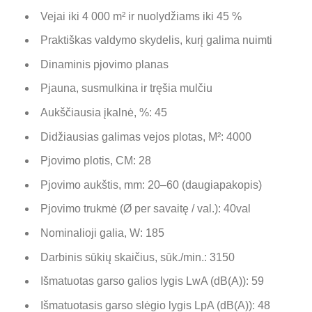
Vejai iki 4 000 m² ir nuolydžiams iki 45 %
Praktiškas valdymo skydelis, kurį galima nuimti
Dinaminis pjovimo planas
Pjauna, susmulkina ir tręšia mulčiu
Aukščiausia įkalnė, %: 4
5
Didžiausias galimas vejos plotas, M²: 40
00
Pjovimo plotis, CM:
28
Pjovimo aukštis, mm: 20–60 (daugiapakopis)
Pjovimo trukmė (Ø per savaitę / val.): 40val
Nominalioji galia, W: 185
Darbinis sūkių skaičius, sūk./min.: 3150
Išmatuotas garso galios lygis LwA (dB(A)): 59
Išmatuotasis garso slėgio lygis LpA (dB(A)): 48