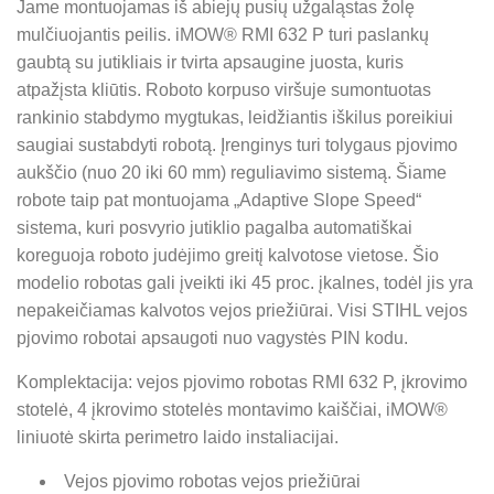
Jame montuojamas iš abiejų pusių užgaląstas žolę
mulčiuojantis peilis. iMOW® RMI 632 P turi paslankų
gaubtą su jutikliais ir tvirta apsaugine juosta, kuris
atpažįsta kliūtis. Roboto korpuso viršuje sumontuotas
rankinio stabdymo mygtukas, leidžiantis iškilus poreikiui
saugiai sustabdyti robotą. Įrenginys turi tolygaus pjovimo
aukščio (nuo 20 iki 60 mm) reguliavimo sistemą. Šiame
robote taip pat montuojama „Adaptive Slope Speed“
sistema, kuri posvyrio jutiklio pagalba automatiškai
koreguoja roboto judėjimo greitį kalvotose vietose. Šio
modelio robotas gali įveikti iki 45 proc. įkalnes, todėl jis yra
nepakeičiamas kalvotos vejos priežiūrai. Visi STIHL vejos
pjovimo robotai apsaugoti nuo vagystės PIN kodu.
Komplektacija: vejos pjovimo robotas RMI 632 P, įkrovimo
stotelė, 4 įkrovimo stotelės montavimo kaiščiai, iMOW®
liniuotė skirta perimetro laido instaliacijai.
Vejos pjovimo robotas vejos priežiūrai