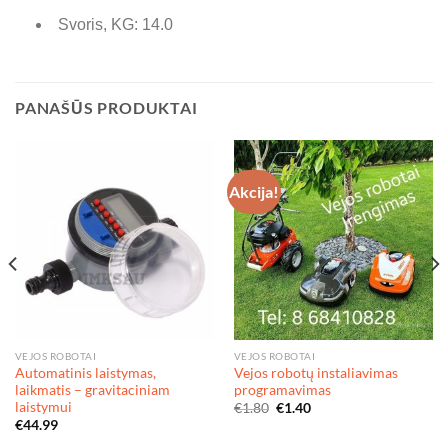
Svoris, KG: 14
.0
PANAŠŪS PRODUKTAI
Akcija!
VEJOS ROBOTAI
VEJOS ROBOTAI
Automatinis laistymas,
Vejos robotų instaliavimas
laikmatis – gravitaciniam
programavimas
laistymui
Original
Current
€
1.80
€
1.40
price
price
€
44.99
was:
is:
€1.80.
€1.40.