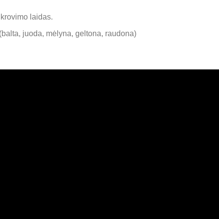
įkrovimo laidas.
(balta, juoda, mėlyna, geltona, raudona)