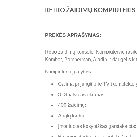
RETRO ŽAIDIMŲ KOMPIUTERIS 
PREKĖS APRAŠYMAS:
Retro žaidimų konsolė. Kompiuteryje rasite
Kombat, Bomberman, Aladin ir daugelis kitų.
Kompiuterio įpatybės:
Galima prijungti prie TV (komplekte yr
3″ Spalvotas ekranas;
400 žaidimų;
Anglų kalba;
Įmontuotas kokybiškas garsiakalbis;
Baterijos darbo laikas net iki 7 val.;