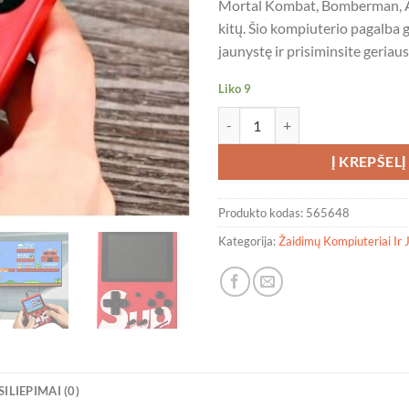
Mortal Kombat, Bomberman, Al
kitų. Šio kompiuterio pagalba gr
jaunystę ir prisiminsite geriaus
Liko 9
produkto kiekis: RETRO ŽAIDI
Į KREPŠELĮ
Produkto kodas:
565648
Kategorija:
Žaidimų Kompiuteriai Ir J
SILIEPIMAI (0)