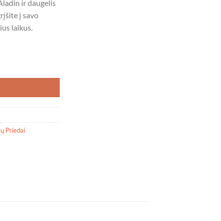
adin ir daugelis
įšite į savo
ius laikus.
MŲ KOMPIUTERIS - SUP
ų Priedai