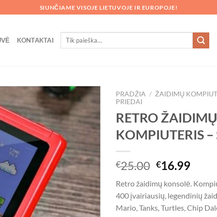
SIUNČIAME VISOJE LIETUVOJE IR EUROPOJE!
Ieškoti:
UVĖ
KONTAKTAI
PRADŽIA
/
ŽAIDIMŲ KOMPIUTE
PRIEDAI
RETRO ŽAIDIM
KOMPIUTERIS –
Original
Curr
25.00
16.99
€
€
price
price
Retro žaidimų konsolė. Kompiu
was:
is:
400 įvairiausių, legendinių žai
€25.00.
€16.
Mario, Tanks, Turtles, Chip Da