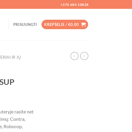
+370 684 10828
PRISIJUNGTI
KREPŠELIS /
€
0.00
RIAI IR JŲ
Ų
 SUP
ent
teryje rasite net
dimų: Contra,
99.
le, Robocop,