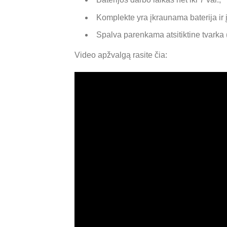
Komplekte yra įkraunama baterija ir 
Spalva parenkama atsitiktine tvarka 
Video apžvalgą rasite čia: