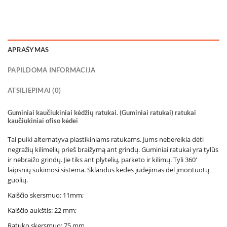
APRAŠYMAS
PAPILDOMA INFORMACIJA
ATSILIEPIMAI (0)
Guminiai kaučiukiniai kėdžių ratukai. (Guminiai ratukai) ratukai
kaučiukiniai ofiso kėdei
Tai puiki alternatyva plastikiniams ratukams. Jums nebereikia dėti
negražių kilimėlių prieš braižymą ant grindų. Guminiai ratukai yra tylūs
ir nebraižo grindų. Jie tiks ant plytelių, parketo ir kilimų. Tyli 360′
laipsnių sukimosi sistema. Sklandus kėdės judėjimas dėl įmontuotų
guolių.
Kaiščio skersmuo: 11mm;
Kaiščio aukštis: 22 mm;
Ratuko skersmuo: 75 mm.