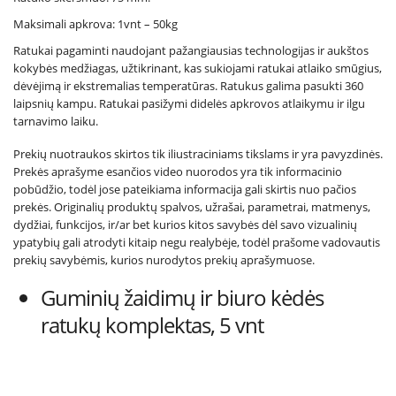
Maksimali apkrova: 1vnt – 50kg
Ratukai pagaminti naudojant pažangiausias technologijas ir aukštos
kokybės medžiagas, užtikrinant, kas sukiojami ratukai atlaiko smūgius,
dėvėjimą ir ekstremalias temperatūras. Ratukus galima pasukti 360
laipsnių kampu. Ratukai pasižymi didelės apkrovos atlaikymu ir ilgu
tarnavimo laiku.
Prekių nuotraukos skirtos tik iliustraciniams tikslams ir yra pavyzdinės.
Prekės aprašyme esančios video nuorodos yra tik informacinio
pobūdžio, todėl jose pateikiama informacija gali skirtis nuo pačios
prekės. Originalių produktų spalvos, užrašai, parametrai, matmenys,
dydžiai, funkcijos, ir/ar bet kurios kitos savybės dėl savo vizualinių
ypatybių gali atrodyti kitaip negu realybėje, todėl prašome vadovautis
prekių savybėmis, kurios nurodytos prekių aprašymuose.
Guminių žaidimų ir biuro kėdės
ratukų komplektas, 5 vnt