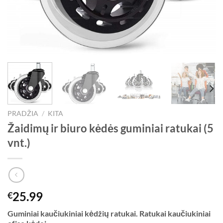
PRADŽIA
/
KITA
Žaidimų ir biuro kėdės guminiai ratukai (5
vnt.)
25.99
€
Guminiai kaučiukiniai kėdžių ratukai. Ratukai kaučiukiniai