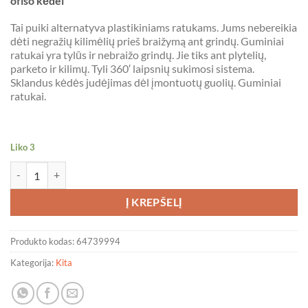
ofiso kėdei
Tai puiki alternatyva plastikiniams ratukams. Jums nebereikia
dėti negražių kilimėlių prieš braižymą ant grindų. Guminiai
ratukai yra tylūs ir nebraižo grindų. Jie tiks ant plytelių,
parketo ir kilimų. Tyli 360′ laipsnių sukimosi sistema.
Sklandus kėdės judėjimas dėl įmontuotų guolių. Guminiai
ratukai.
Liko 3
produkto kiekis: Žaidimų ir biuro kėdės guminiai ratukai (5 vnt.)
Į KREPŠELĮ
Produkto kodas:
64739994
Kategorija:
Kita