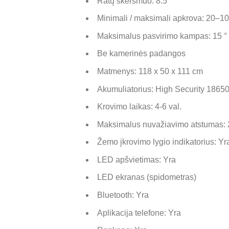
Ratų skersmuo: 8.5″
Minimali / maksimali apkrova: 20–1
Maksimalus pasvirimo kampas: 15 °
Be kamerinės padangos
Matmenys: 118 x 50 x 111 cm
Akumuliatorius: High Security 18650
Krovimo laikas: 4-6 val.
Maksimalus nuvažiavimo atstumas:
Žemo įkrovimo lygio indikatorius: Yr
LED apšvietimas: Yra
LED ekranas (spidometras)
Bluetooth: Yra
Aplikacija telefone: Yra