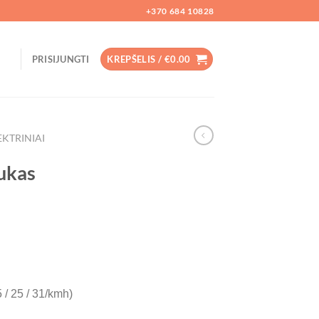
+370 684 10828
PRISIJUNGTI
KREPŠELIS /
€
0.00
EKTRINIAI
tukas
 / 25 / 31/kmh)