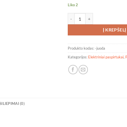
Liko 2
produkto kiekis: Elektrinis Pas
Į KREPŠELĮ
Produkto kodas:
-juoda
Kategorijos:
Elektriniai paspirtukai
,
P
SILIEPIMAI (0)