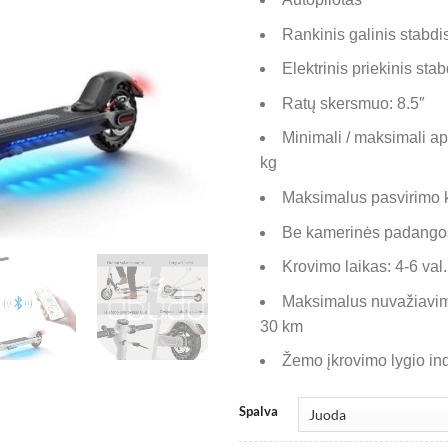
Rankinis galinis stabdi
Elektrinis priekinis stab
Ratų skersmuo: 8.5″
Minimali / maksimali a
kg
Maksimalus pasvirimo 
Be kamerinės padango
Krovimo laikas: 4-6 val.
Maksimalus nuvažiavim
30 km
Žemo įkrovimo lygio ind
Spalva