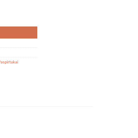
pirtukas HARGOO
aspirtukai