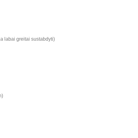
 labai greitai sustabdyti)
h)