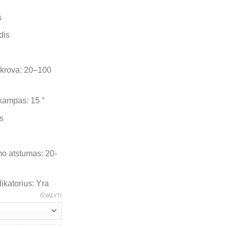
s
dis
pkrova: 20–100
kampas: 15 °
s
o atstumas: 20-
ikatorius: Yra
IŠVALYTI