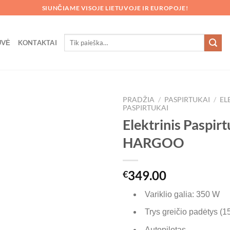
SIUNČIAME VISOJE LIETUVOJE IR EUROPOJE!
Ieškoti:
UVĖ
KONTAKTAI
PRADŽIA
/
PASPIRTUKAI
/
EL
PASPIRTUKAI
Elektrinis Paspir
HARGOO
349.00
€
Variklio galia: 350 W
Trys greičio padėtys (15
Autopilotas