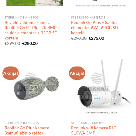
STEBĖJIMO KAMEROS
STEBĖJIMO KAMEROS
Bevielė valdoma kamera
Reolink Go Plus + Saulės
Reolink Go PT Plus 2K 4MP +
elementas 6W+ 64GB SD
saulės elementas + 32GB SD
kortelė
kortelė
Original
Current
€
290.00
€
275.00
price
price
Original
Current
€
299.00
€
280.00
was:
is:
price
price
€290.00.
€275.00.
was:
is:
€299.00.
€280.00.
Akcija!
Akcija!
STEBĖJIMO KAMEROS
STEBĖJIMO KAMEROS
Reolink Go Plus kamera
Reolink wifi kamera RLC-
(kamufliažinio rašto)
510WA 5MP