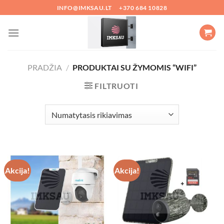
Skip
INFO@IMKSAU.LT
+370 684 10828
to
content
PRADŽIA
/
PRODUKTAI SU ŽYMOMIS “WIFI”
FILTRUOTI
Akcija!
Akcija!