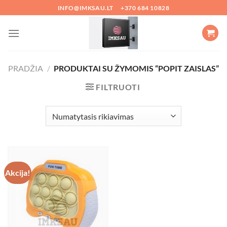
Skip
INFO@IMKSAU.LT
+370 684 10828
to
content
PRADŽIA
/
PRODUKTAI SU ŽYMOMIS “POPIT ZAISLAS”
FILTRUOTI
Akcija!