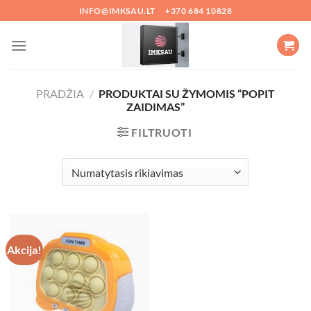
Skip
INFO@IMKSAU.LT
+370 684 10828
to
content
PRADŽIA
/
PRODUKTAI SU ŽYMOMIS “POPIT
ZAIDIMAS”
FILTRUOTI
Akcija!