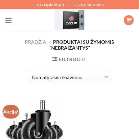
Skip
INFO@IMKSAU.LT
+370 684 10828
to
content
PRADŽIA
/
PRODUKTAI SU ŽYMOMIS
“NEBRAIZANTYS”
FILTRUOTI
Akcija!