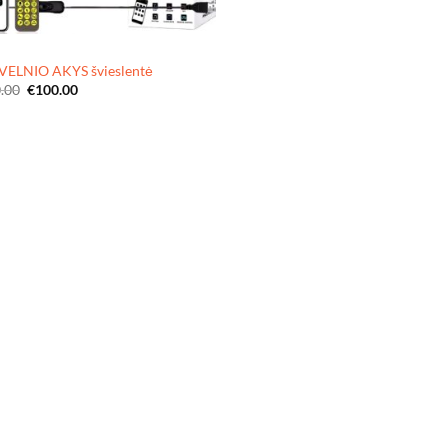
VELNIO AKYS švieslentė
Original
Current
.00
€
100.00
price
price
was:
is:
€190.00.
€100.00.