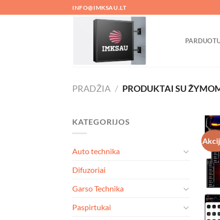
Skip
INFO@IMKSAU.LT
to
content
PARDUOT
PRADŽIA
/
PRODUKTAI SU ŽYMOMI
KATEGORIJOS
Akci
Auto technika
Difuzoriai
Garso Technika
Paspirtukai