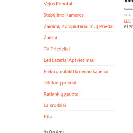
Vejos Robotai
Stebėjimo Kameros
KITA
LED 
Žaidimų Kompiuteriai Ir Jų Priedai
€
190
Žaislai
TV Priedeliai
Led Lazeriai Apšvietimas
Elektromobilių krovimo kabeliai
Telefonų priedai
Ratlankių gaubtai
Laikrodžiai
Kita
ŽIŪRĖTI