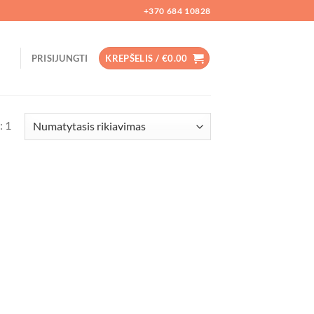
+370 684 10828
PRISIJUNGTI
KREPŠELIS /
€
0.00
: 1