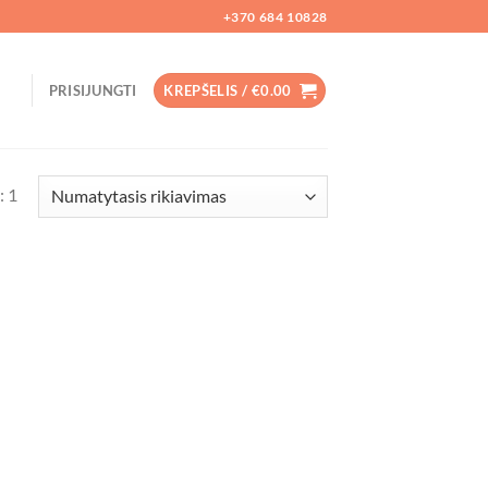
+370 684 10828
PRISIJUNGTI
KREPŠELIS /
€
0.00
: 1