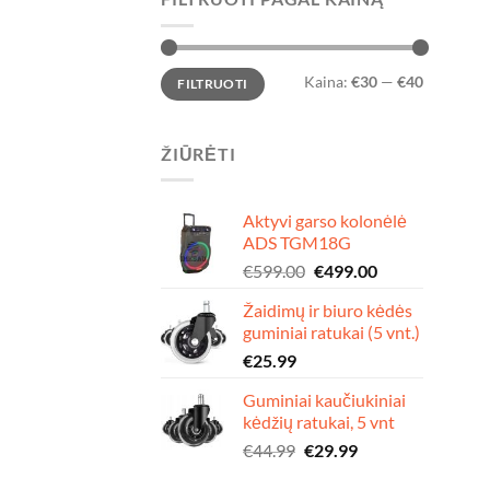
Min
Maks
Kaina:
€30
—
€40
FILTRUOTI
kaina
kaina
ŽIŪRĖTI
Aktyvi garso kolonėlė
ADS TGM18G
Original
Current
€
599.00
€
499.00
price
price
Žaidimų ir biuro kėdės
was:
is:
guminiai ratukai (5 vnt.)
€599.00.
€499.00.
€
25.99
Guminiai kaučiukiniai
kėdžių ratukai, 5 vnt
Original
Current
€
44.99
€
29.99
price
price