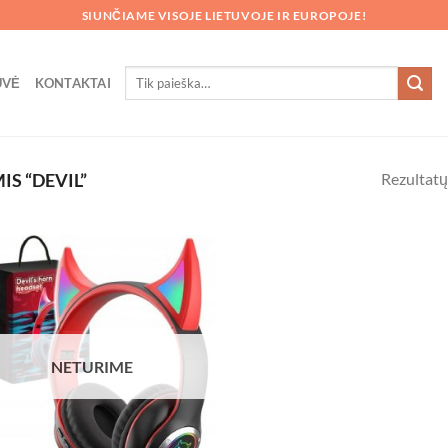
SIUNČIAME VISOJE LIETUVOJE IR EUROPOJE!
Ieškoti:
UVĖ
KONTAKTAI
Rezultatų
S “DEVIL”
NETURIME