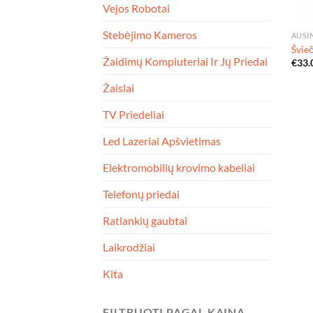
Vejos Robotai
Stebėjimo Kameros
AUSI
Švie
Žaidimų Kompiuteriai Ir Jų Priedai
€
33.
Žaislai
TV Priedeliai
Led Lazeriai Apšvietimas
Elektromobilių krovimo kabeliai
Telefonų priedai
Ratlankių gaubtai
Laikrodžiai
Kita
FILTRUOTI PAGAL KAINĄ