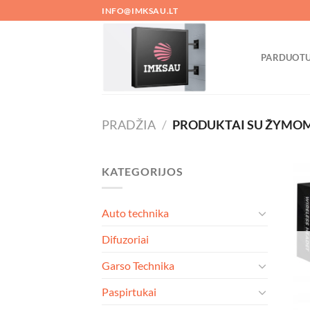
Skip
INFO@IMKSAU.LT
to
content
PARDUOT
PRADŽIA
/
PRODUKTAI SU ŽYMOMI
KATEGORIJOS
Auto technika
Difuzoriai
Garso Technika
Paspirtukai