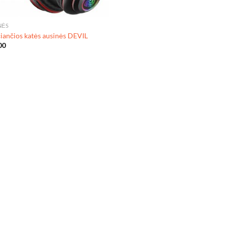
NĖS
čiančios katės ausinės DEVIL
00