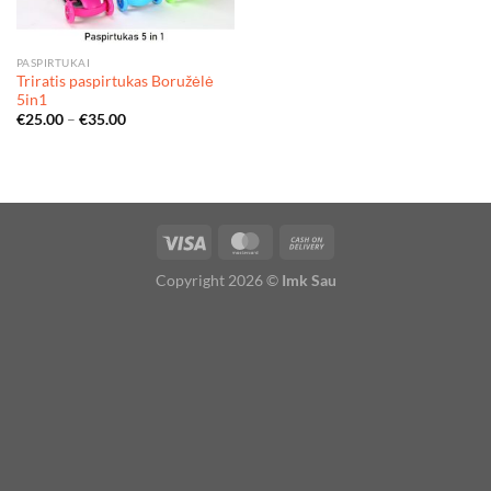
PASPIRTUKAI
Triratis paspirtukas Boružėlė
5in1
€
25.00
–
€
35.00
Copyright 2026 ©
Imk Sau