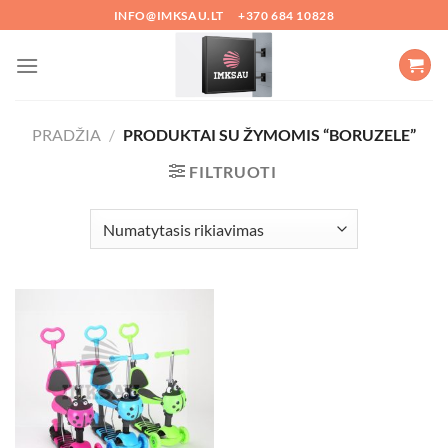
Skip
INFO@IMKSAU.LT
+370 684 10828
to
content
PRADŽIA
/
PRODUKTAI SU ŽYMOMIS “BORUZELE”
FILTRUOTI