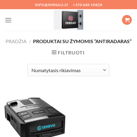
Skip
INFO@IMKSAU.LT
+370 684 10828
to
content
PRADŽIA
/
PRODUKTAI SU ŽYMOMIS “ANTIRADARAS”
FILTRUOTI